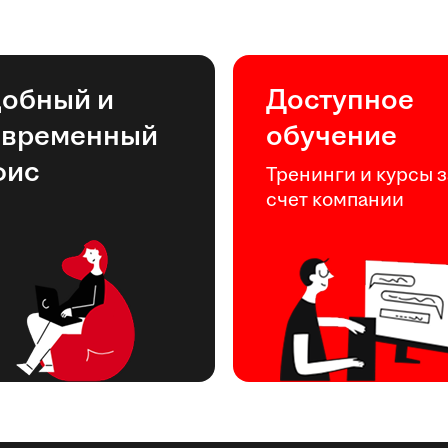
добный и
Доступное
овременный
обучение
фис
Тренинги и курсы з
счет компании