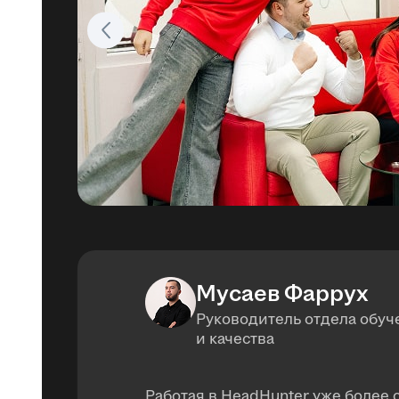
Мусаев Фаррух
Руководитель отдела обуч
и качества
Работая в HeadHunter уже более с