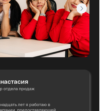
настасия
р отдела продаж
инадцать лет я работаю в
мпании, предоставляющей