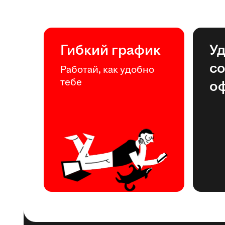
Гибкий график
У
с
Работай, как удобно
тебе
о