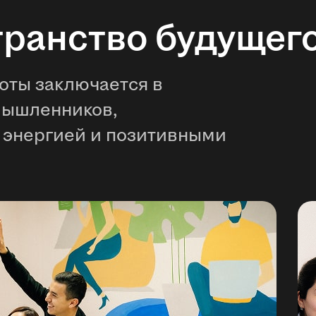
транство будущег
оты заключается в
мышленников,
 энергией и позитивными