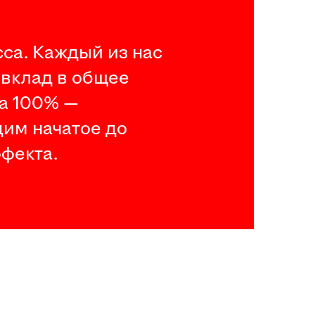
са. Каждый из нас
 вклад в общее
на 100% —
дим начатое до
фекта.