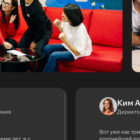
Ким А
ения
Директо
Вот уже как тр
еми лет, я с
крупнейшей ко