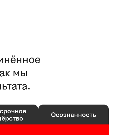
динённое
ак мы
ьтата.
срочное
Осознанность
нёрство