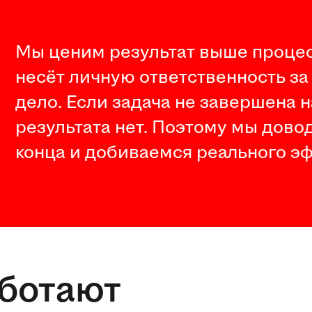
Мы ценим результат выше процес
несёт личную ответственность за
дело. Если задача не завершена 
результата нет. Поэтому мы дово
конца и добиваемся реального эф
аботают