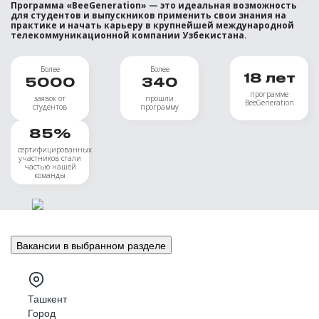
Программа «BeeGeneration» — это идеальная возможность
для студентов и выпускников применить свои знания на
практике и начать карьеру в крупнейшей международной
телекоммуникационной компании Узбекистана.
Более
Более
18
лет
5000
340
программе
заявок от
прошли
BeeGeneration
студентов
программу
85
%
сертифицированных
участников стали
частью нашей
команды
Вакансии в выбранном разделе
Ташкент
Город