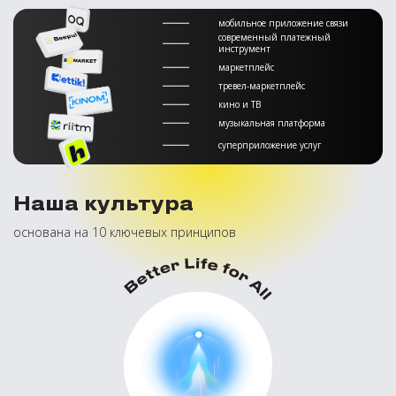
мобильное приложение связи
современный платежный
инструмент
маркетплейс
тревел-маркетплейс
кино и ТВ
музыкальная платформа
суперприложение услуг
Наша культура
основана на 10 ключевых принципов