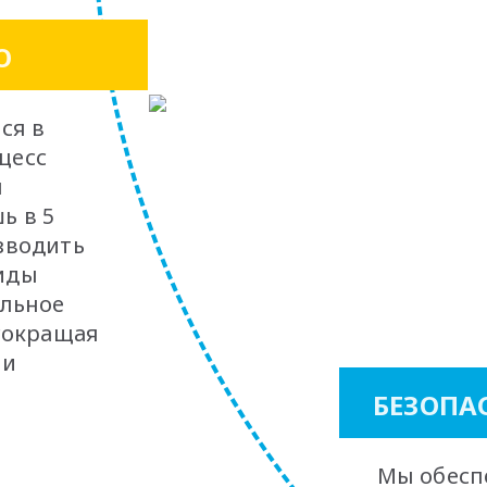
О
ся в
оцесс
я
ь в 5
зводить
иды
ельное
 сокращая
 и
БЕЗОПА
Мы обес