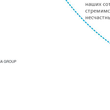
наших со
стремимс
несчастны
SIA GROUP