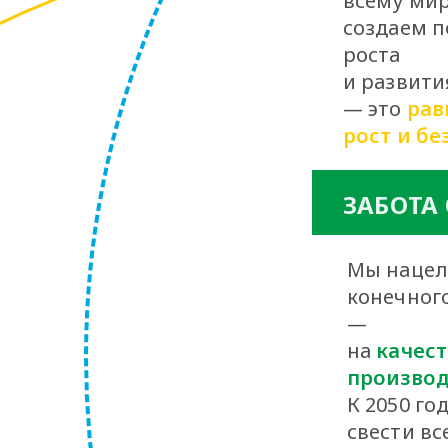
всему мир
создаем п
роста
и развития
— это
рав
рост и бе
ЗАБОТА
Мы нацел
конечного
—
на
качест
производ
К 2050 го
свести вс