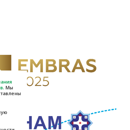
пания
в.
Мы
ставлены
ную
сности