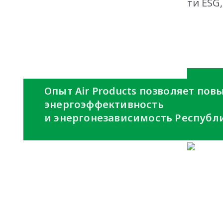
AmCham - премия в области ESG
plant
Опыт Air Products позволяет по
энергоэффективность
и энергонезависимость Республи