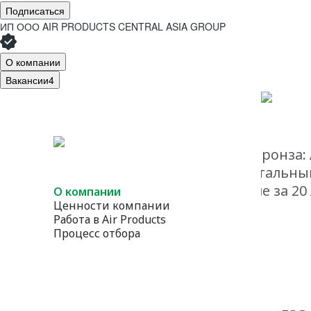
Подписаться
ИП ООО AIR PRODUCTS CENTRAL ASIA GROUP
О компании
Вакансии
4
Air Products Uzbekistan
- Бронза:
«Turnaround (TAR) – Капитальн
масштабное обслуживание за 20 
О компании
Ценности компании
Работа в Air Products
Процесс отбора