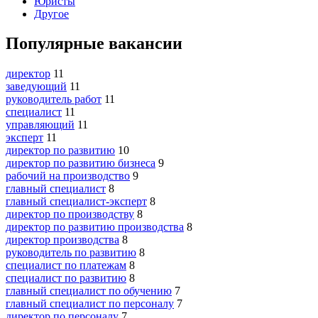
Юристы
Другое
Популярные вакансии
директор
11
заведующий
11
руководитель работ
11
специалист
11
управляющий
11
эксперт
11
директор по развитию
10
директор по развитию бизнеса
9
рабочий на производство
9
главный специалист
8
главный специалист-эксперт
8
директор по производству
8
директор по развитию производства
8
директор производства
8
руководитель по развитию
8
специалист по платежам
8
специалист по развитию
8
главный специалист по обучению
7
главный специалист по персоналу
7
директор по персоналу
7