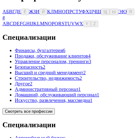
А
Б
В
Г
Д
Е
Ж
З
И
К
Л
М
Н
О
П
Р
С
Т
У
Ф
Х
Ц
Ч
Ш
Э
Ю
Ё
Й
Щ
Ы
Я
#
A
B
C
D
E
F
G
H
I
J
K
L
M
N
O
P
Q
R
S
T
U
V
W
X
Y
Z
Специализации
Финансы, бухгалтерия
6
Продажи, обслуживание клиентов
4
Управление персоналом, тренинги
3
Безопасность
2
Высший и средний менеджмент
2
Строительство, недвижимость
2
Другое
2
Административный персонал
1
Домашний, обслуживающий персонал
1
Искусство, развлечения, массмедиа
1
Смотреть все профессии
Специализации
Автомобильный бизнес