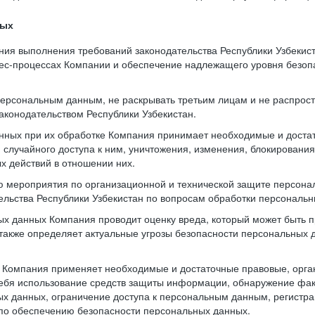
ных
ния выполнения требований законодательства Республики Узбекис
нес-процессах Компании и обеспечение надлежащего уровня безо
 персональным данным, не раскрывать третьим лицам и не распрос
аконодательством Республики Узбекистан.
нных при их обработке Компания принимает необходимые и доста
случайного доступа к ним, уничтожения, изменения, блокирования
х действий в отношении них.
ю мероприятия по организационной и технической защите персона
тельства Республики Узбекистан по вопросам обработки персональ
х данных Компания проводит оценку вреда, который может быть 
также определяет актуальные угрозы безопасности персональных
и Компания применяет необходимые и достаточные правовые, орг
ебя использование средств защиты информации, обнаружение фак
х данных, ограничение доступа к персональным данным, регистра
по обеспечению безопасности персональных данных.