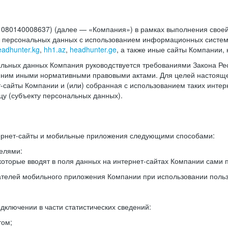
140008637) (далее — «Компания») в рамках выполнения своей 
в персональных данных с использованием информационных систем
eadhunter.kg
,
hh1.az
,
headhunter.ge
, а также иные сайты Компании,
льных данных Компания руководствуется требованиями Закона Рес
 с ним иными нормативными правовыми актами. Для целей настоя
сайты Компании и (или) собранная с использованием таких интерн
у (субъекту персональных данных).
ернет-сайты и мобильные приложения следующими способами:
елями:
оторые вводят в поля данных на интернет-сайтах Компании сами п
вателей мобильного приложения Компании при использовании поль
дключении в части статистических сведений:
том;