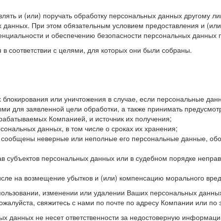
лять и (или) поручать обработку персональных данных другому ли
 данных. При этом обязательным условием предоставления и (или
енциальности и обеспечению безопасности персональных данных п
в соответствии с целями, для которых они были собраны.
их блокирования или уничтожения в случае, если персональные д
и для заявленной цели обработки, а также принимать предусмот
брабатываемых Компанией, и источник их получения;
сональных данных, в том числе о сроках их хранения;
и сообщены неверные или неполные его персональные данные, обо
ав субъектов персональных данных или в судебном порядке неправ
 числе на возмещение убытков и (или) компенсацию морального вре
спользовании, изменении или удалении Ваших персональных данных
ожалуйста, свяжитесь с нами по почте по адресу Компании или по 
х данных не несет ответственности за недостоверную информаци