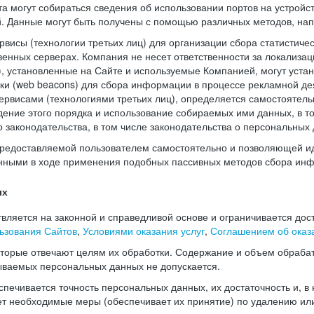
а могут собираться сведения об использовании портов на устройс
й. Данные могут быть получены с помощью различных методов, нап
висы (технологии третьих лиц) для организации сбора статистиче
енных серверах. Компания не несет ответственности за локализац
), установленные на Сайте и используемые Компанией, могут уста
чки (web beacons) для сбора информации в процессе рекламной де
рвисами (технологиями третьих лиц), определяется самостоятель
дение этого порядка и использование собираемых ими данных, в т
законодательства, в том числе законодательства о персональных 
редоставляемой пользователем самостоятельно и позволяющей и
нными в ходе применения подобных пассивных методов сбора ин
ых
ляется на законной и справедливой основе и ограничивается дос
ьзования Сайтов
,
Условиями оказания услуг
,
Соглашением об оказа
оторые отвечают целям их обработки. Содержание и объем обраба
ываемых персональных данных не допускается.
печивается точность персональных данных, их достаточность и, в
т необходимые меры (обеспечивает их принятие) по удалению ил