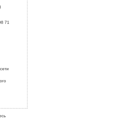
р
98 71
 сети
ого
есь