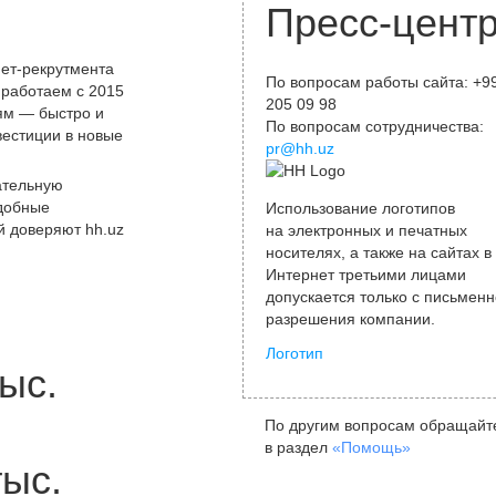
Пресс-цент
ет-рекрутмента
По вопросам работы сайта: +9
 работаем с 2015
205 09 98
лям — быстро и
По вопросам сотрудничества:
вестиции в новые
pr@hh.uz
ательную
удобные
Использование логотипов
й доверяют hh.uz
на электронных и печатных
носителях, а также на сайтах в
Интернет третьими лицами
допускается только с письменн
разрешения компании.
Логотип
ыс.
По другим вопросам обращайт
в раздел
«Помощь»
тыс.